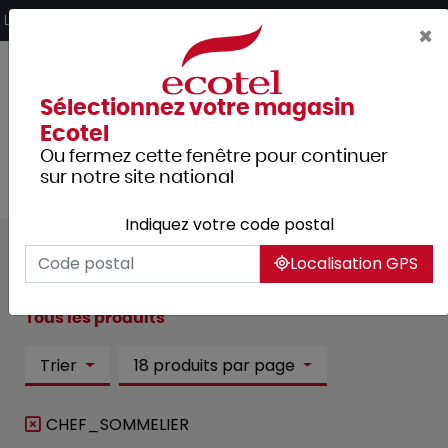
Panneau de gestion des cookies
Livraison offerte dès 249€ HT d’achat et retrait 2h en magasin
×
Sélectionnez votre magasin
Ecotel
Ou fermez cette fenêtre pour continuer
sur notre site national
Indiquez votre code postal
Nos produits Ecotel :
151
Localisation GPS
article(s)
Tous les produits
Trier
18 produits par page
CHEF_SOMMELIER