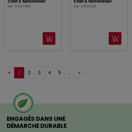
Chef & Sommelier
Chef & Sommelier
Réf : E1027386
Réf : E1013255
«
1
2
3
4
5
...
»
ENGAGÉS DANS UNE
DÉMARCHE DURABLE