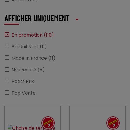
PRESSART (1)
PRO_COOKER (1)
AFFICHER UNIQUEMENT
PRO_MUNDI (18)
En promotion (110)
RAK (3)
Produit vert (11)
SANTOS (1)
Made In France (11)
Nouveauté (5)
Petits Prix
Top Vente