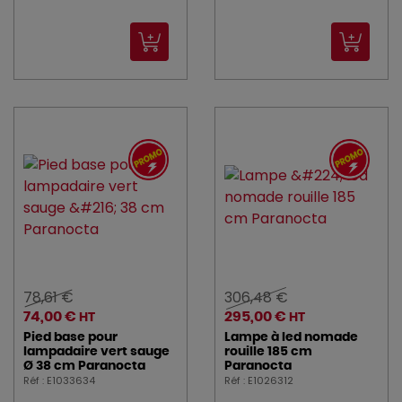
78,61 €
306,48 €
74,00 €
295,00 €
HT
HT
Pied base pour
Lampe à led nomade
lampadaire vert sauge
rouille 185 cm
Ø 38 cm Paranocta
Paranocta
Réf : E1033634
Réf : E1026312