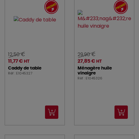
12,50 €
29,90 €
11,77 €
27,85 €
HT
HT
Caddy de table
Ménagère huile
Réf : E1045327
vinaigre
Réf : E1045326