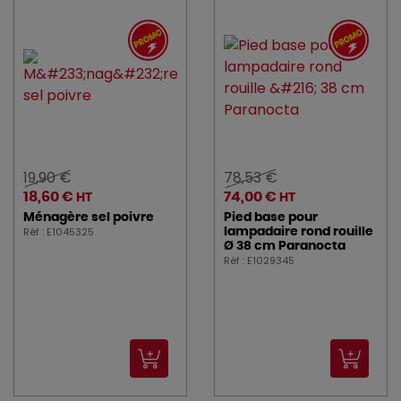
19,90 €
78,53 €
18,60 €
74,00 €
HT
HT
Ménagère sel poivre
Pied base pour
Réf : E1045325
lampadaire rond rouille
Ø 38 cm Paranocta
Réf : E1029345