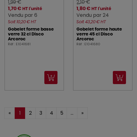
1,99 €
2,10 €
1,70 €
1,80 €
HT l'unité
HT l'unité
Vendu par 6
Vendu par 24
Soit 10,20 € HT
Soit 43,20 € HT
Gobelet forme basse
Gobelet forme haute
verre 32 cl Disco
verre 45 cl Disco
Arcoroc
Arcoroc
Réf : E1041681
Réf : E1041680
«
1
2
3
4
5
...
»