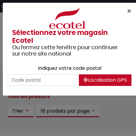
Panneau de gestion des cookies
Livraison offerte dès 249€ HT d’achat et retrait 2h en magasin
×
Sélectionnez votre magasin
Ecotel
Ou fermez cette fenêtre pour continuer
sur notre site national
Indiquez votre code postal
Nos promotions Ecotel :
110
Localisation GPS
article(s)
Tous les produits
Trier
18 produits par page