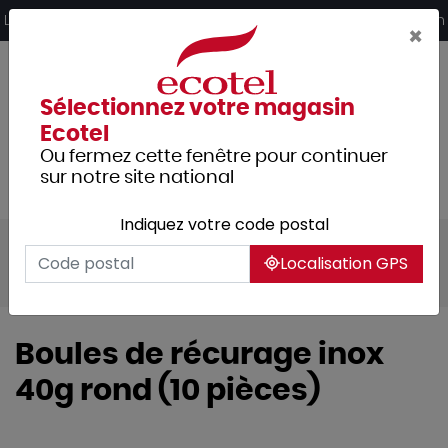
Panneau de gestion des cookies
Livraison offerte dès 249€ HT d’achat et retrait 2h en magasin
×
Sélectionnez votre magasin
Ecotel
Ou fermez cette fenêtre pour continuer
sur notre site national
Indiquez votre code postal
Tous les produits
Hygiène et entretien
Localisation GPS
Nettoyage
Récurage
Boules de récurage inox
40g rond (10 pièces)