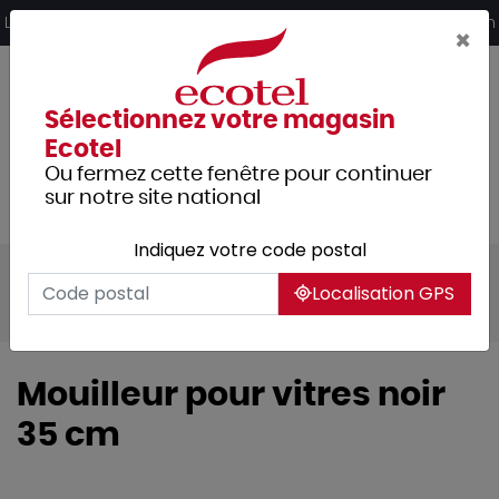
Panneau de gestion des cookies
Livraison offerte dès 249€ HT d’achat et retrait 2h en magasin
×
Sélectionnez votre magasin
Ecotel
Ou fermez cette fenêtre pour continuer
sur notre site national
Indiquez votre code postal
Tous les produits
Hygiène et entretien
Localisation GPS
Nettoyage
Brosserie
Mouilleur pour vitres noir
35 cm