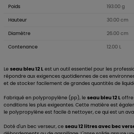
Poids
193.00 g
Hauteur
30.00 cm
Diamètre
26.00 cm
Contenance
12.00 L
Le
seau bleu 12 L
est un outil essentiel pour les profess
répondre aux exigences quotidiennes de ces environnem
et de stocker facilement de grandes quantités de liquide
Fabriqué en polypropylène (pp), le
seau bleu 12 L
offre
conditions les plus exigeantes. Cette matière est égale
le polypropylène est facile à nettoyer, ce qui est un a
Doté d'un bec verseur, ce
seau 12 litres avec bec vers
débordements ou de gaspillage. L'anse solide assure une