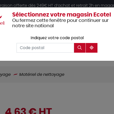
vraison offerte dès 249€ HT d’achat et retrait 2h en maga
Sélectionnez votre magasin Ecotel
Ou fermez cette fenêtre pour continuer sur
notre site national
Indiquez votre code postal
Vêtements
Hôtellerie
Mobilier
professionnels
oyage
Matériel de nettoyage
4,63 € HT