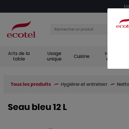
Panneau de gestion des cookies
Li
Arts de la
Usage
Hygiène et
Cuisine
table
unique
entretien
Tous les produits
Hygiène et entretien
Nett
Seau bleu 12 L