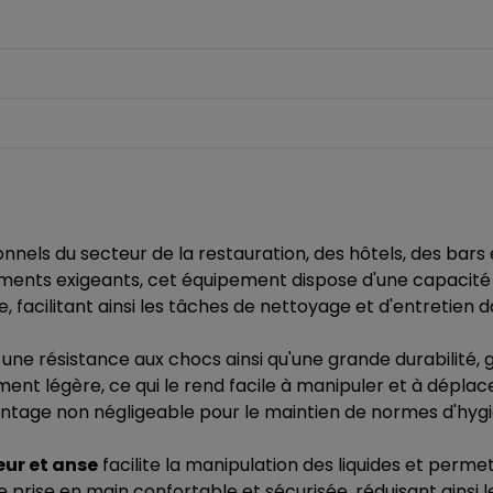
ionnels du secteur de la restauration, des hôtels, des bar
ents exigeants, cet équipement dispose d'une capacité p
, facilitant ainsi les tâches de nettoyage et d'entretien
 une résistance aux chocs ainsi qu'une grande durabilité,
ment légère, ce qui le rend facile à manipuler et à dépla
vantage non négligeable pour le maintien de normes d'hyg
eur et anse
facilite la manipulation des liquides et per
 prise en main confortable et sécurisée, réduisant ainsi