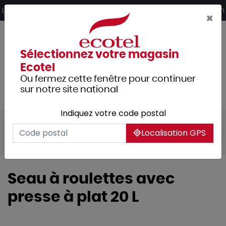
Panneau de gestion des cookies
Livraison offerte dès 249€ HT d’achat et retrait 2h en magasin
×
Sélectionnez votre magasin
Ecotel
Ou fermez cette fenêtre pour continuer
sur notre site national
Indiquez votre code postal
Tous les produits
Hygiène et entretien
Localisation GPS
Nettoyage
Matériel de nettoyage
Seau à roulettes avec
presse à plat 20 L