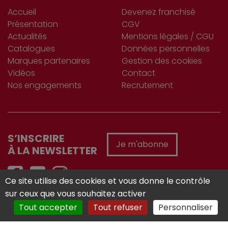
Accueil
Devenez franchisé
Présentation
CGV
Actualités
Mentions légales / CGU
Catalogues
Données personnelles
Marques partenaires
Gestion des cookies
Vidéos
Contact
Nos engagements
Recrutement
S’INSCRIRE
Je m'abonne
À LA NEWSLETTER
Ce site utilise des cookies et vous donne le contrôle
sur ceux que vous souhaitez activer
Réalisé avec :
Tout accepter
Tout refuser
Personnaliser