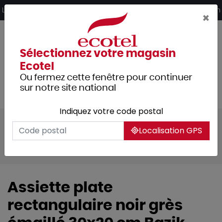
Panneau de gestion des cookies
Livraison offerte dès 249€ HT d’achat et retrait 2h en magasin
×
Sélectionnez votre magasin
Ecotel
Ou fermez cette fenêtre pour continuer
sur notre site national
Indiquez votre code postal
Tous les produits
Arts de la table
Localisation GPS
Vaisselle
Assiettes & services
Bazik
Assiette plate
rectangulaire noir grès