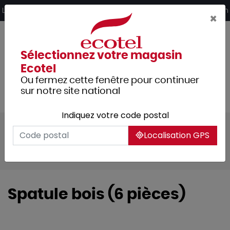
Panneau de gestion des cookies
Livraison offerte dès 249€ HT d’achat et retrait 2h en magasin
×
Sélectionnez votre magasin
Ecotel
Ou fermez cette fenêtre pour continuer
sur notre site national
Indiquez votre code postal
Tous les produits
Arts de la table
Localisation GPS
Vaisselle
Vaisselle de spécialités
Montagne / crêpes
Spatule bois (6 pièces)