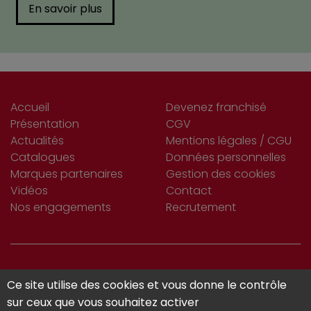
En savoir plus
Accueil
Devenez franchisé
Présentation
CGV
Actualités
Mentions légales / CGU
Catalogues
Données personnelles
Marques partenaires
Gestion des cookies
Vidéos
Contact
Nos engagements
Recrutement
S’INSCRIRE
Ce site utilise des cookies et vous donne le contrôle
Je m'abonne
À LA NEWSLETTER
sur ceux que vous souhaitez activer