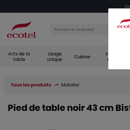
Panneau de gestion des cookies
Li
Arts de la
Usage
Hygiène et
Cuisine
table
unique
entretien
Tous les produits
Mobilier
Pied de table noir 43 cm Bi