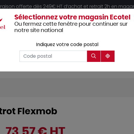
vraison offerte dès 249€ HT d’achat et retrait 2h en maga
Sélectionnez votre magasin Ecotel
Ou fermez cette fenêtre pour continuer sur
notre site national
Indiquez votre code postal
Vêtements
Hôtellerie
Mobilier
professionnels
strot Flexmob
73,57 € HT