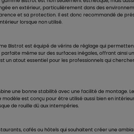
a
gamme Bistrot
est non seulement esthétique, mais aussi 
longée en extérieur, particulièrement dans des environnem
apparence et sa protection. Il est donc recommandé de prés
térieur lorsque non utilisé.
e Bistrot
est équipé de vérins de réglage qui permettent
té parfaite même sur des surfaces inégales, offrant ainsi 
st un atout essentiel pour les professionnels qui cherche
ine une bonne stabilité avec une facilité de montage. Le pi
 modèle est conçu pour être utilisé aussi bien en intérieur
que de rouille dû aux intempéries.
restaurants, cafés ou hôtels qui souhaitent créer une ambi