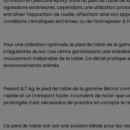
La finition en peinture époxy noire du
pied de table
de l
agressions extérieures, cependant, une utilisation pro
entraîner l’apparition de rouille, affectant ainsi son 
conditions climatiques extrêmes, ou de l'entreposer à l’in
Pour une utilisation optimale, le pied de table de la
gamm
irrégularités du sol. Ces vérins garantissent une stabili
mouvement indésirable de la table. Ce détail pratique e
environnements animés.
Pesant 8,7 kg, le
pied de table
de la
gamme Bistrot
comb
rapide et un transport facile. Il convient de noter que ce
prolongée, il est nécessaire de prendre en compte le ris
Ce pied de table noir est une solution idéale pour les 