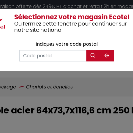
vraison offerte dès 249€ HT d’achat et retrait 2h en maga
Sélectionnez votre magasin Ecotel
Ou fermez cette fenêtre pour continuer sur
notre site national
Indiquez votre code postal
Vêtements
Hôtellerie
Mobilier
professionnels
tockage
Chariots et échelles
le acier 64x73,7x116,6 cm 250