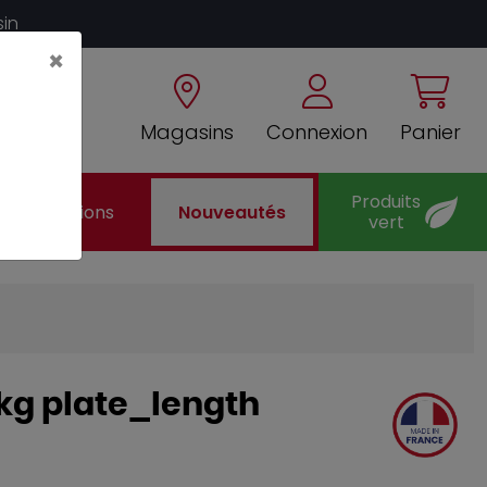
sin
×
Magasins
Connexion
Panier
Produits
Promotions
Nouveautés
vert
 kg plate_length