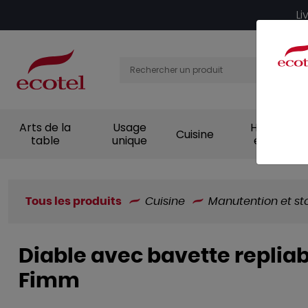
Panneau de gestion des cookies
Li
Arts de la
Usage
Hygiène et
Cuisine
table
unique
entretien
Tous les produits
Cuisine
Manutention et s
Diable avec bavette repliab
Fimm