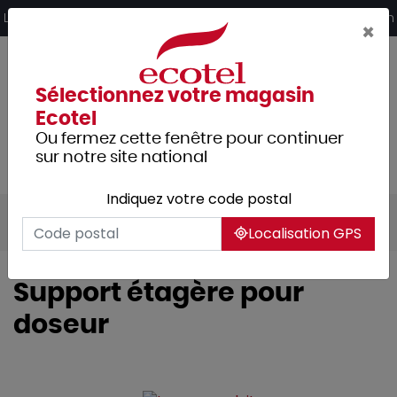
Panneau de gestion des cookies
Livraison offerte dès 249€ HT d’achat et retrait 2h en magasin
×
Sélectionnez votre magasin
Ecotel
Ou fermez cette fenêtre pour continuer
sur notre site national
Indiquez votre code postal
Tous les produits
Arts de la table
Bar
Localisation GPS
Support étagère pour
doseur