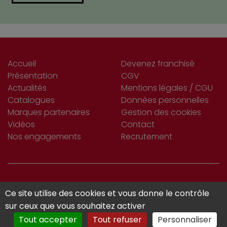
Accueil
Devenez franchisé
Présentation
CGV
Actualités
Mentions légales / CGU
Catalogues
Données personnelles
Marques partenaires
Gestion des cookies
Vidéos
Contact
Nos engagements
Recrutement
S’INSCRIRE
Ce site utilise des cookies et vous donne le contrôle
Je m'abonne
À LA NEWSLETTER
sur ceux que vous souhaitez activer
Tout accepter
Tout refuser
Personnaliser