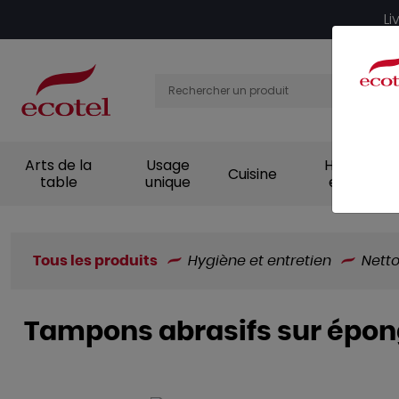
Panneau de gestion des cookies
Li
Arts de la
Usage
Hygiène et
Cuisine
table
unique
entretien
Tous les produits
Hygiène et entretien
Nett
Tampons abrasifs sur épong