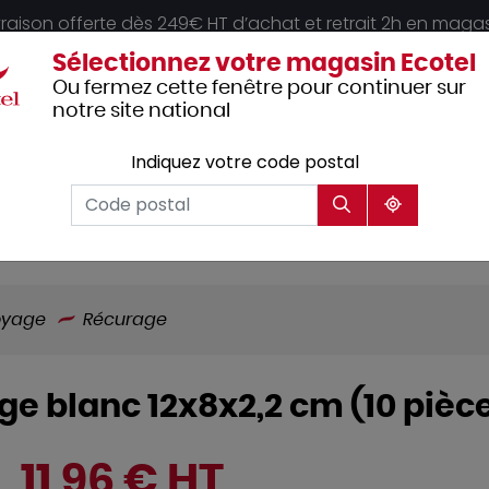
vraison offerte dès 249€ HT d’achat et retrait 2h en maga
Sélectionnez votre magasin Ecotel
Ou fermez cette fenêtre pour continuer sur
notre site national
Indiquez votre code postal
Vêtements
Hôtellerie
Mobilier
professionnels
oyage
Récurage
e blanc 12x8x2,2 cm (10 pièc
11,96 € HT