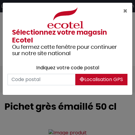
Panneau de gestion des cookies
Livraison offerte dès 249€ HT d’achat et retrait 2h en magasin
×
Sélectionnez votre magasin
Ecotel
Ou fermez cette fenêtre pour continuer
sur notre site national
Indiquez votre code postal
Tous les produits
Arts de la table
Localisation GPS
Verrerie
Pichet grès émaillé 50 cl