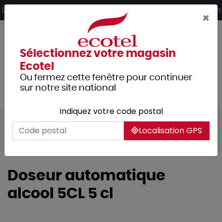
Panneau de gestion des cookies
Livraison offerte dès 249€ HT d’achat et retrait 2h en magasin
×
Sélectionnez votre magasin
Ecotel
Ou fermez cette fenêtre pour continuer
sur notre site national
Indiquez votre code postal
Tous les produits
Arts de la table
Bar
Localisation GPS
Distributeurs / doseurs
Doseur automatique
alcool 5CL 5 cl