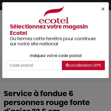
Panneau de gestion des cookies
Livraison offerte dès 249€ HT d’achat et retrait 2h en magasin
×
Sélectionnez votre magasin
Ecotel
Ou fermez cette fenêtre pour continuer
sur notre site national
Indiquez votre code postal
Tous les produits
Arts de la table
Localisation GPS
Vaisselle
Vaisselle de spécialités
Montagne / crêpes
Service à fondue 6
personnes rouge fonte