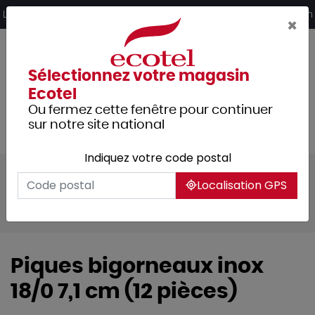
Panneau de gestion des cookies
Livraison offerte dès 249€ HT d’achat et retrait 2h en magasin
×
Sélectionnez votre magasin
Ecotel
Ou fermez cette fenêtre pour continuer
sur notre site national
Indiquez votre code postal
Tous les produits
Arts de la table
Localisation GPS
Accessoires de table
Condiments
Moulins à sel / poivre
Piques bigorneaux inox
18/0 7,1 cm (12 pièces)