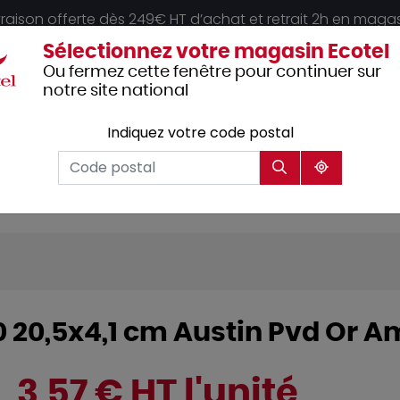
vraison offerte dès 249€ HT d’achat et retrait 2h en maga
Sélectionnez votre magasin Ecotel
Ou fermez cette fenêtre pour continuer sur
notre site national
Indiquez votre code postal
Vêtements
Hôtellerie
Mobilier
professionnels
/0 20,5x4,1 cm Austin Pvd Or 
3,57 € HT l'unité