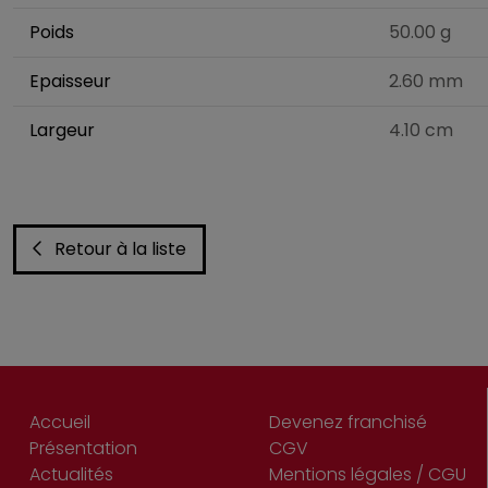
Poids
50.00 g
Epaisseur
2.60 mm
Largeur
4.10 cm
Retour à la liste
Accueil
Devenez franchisé
Présentation
CGV
Actualités
Mentions légales / CGU