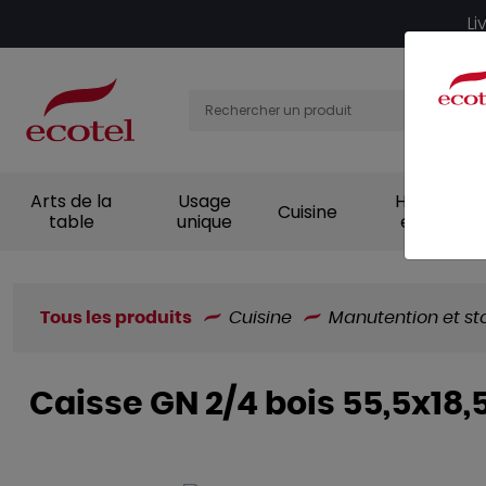
Panneau de gestion des cookies
Li
Arts de la
Usage
Hygiène et
Cuisine
table
unique
entretien
Tous les produits
Cuisine
Manutention et s
Caisse GN 2/4 bois 55,5x18