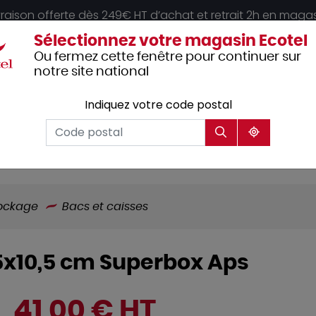
vraison offerte dès 249€ HT d’achat et retrait 2h en maga
Sélectionnez votre magasin Ecotel
Ou fermez cette fenêtre pour continuer sur
notre site national
Indiquez votre code postal
Vêtements
Hôtellerie
Mobilier
professionnels
tockage
Bacs et caisses
,5x10,5 cm Superbox Aps
41,00 € HT