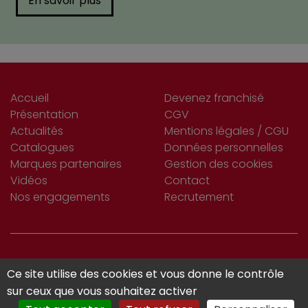
En savoir plus
Accueil
Devenez franchisé
Présentation
CGV
Actualités
Mentions légales / CGU
Catalogues
Données personnelles
Marques partenaires
Gestion des cookies
Vidéos
Contact
Nos engagements
Recrutement
S’INSCRIRE
Ce site utilise des cookies et vous donne le contrôle
Je m'abonne
À LA NEWSLETTER
sur ceux que vous souhaitez activer