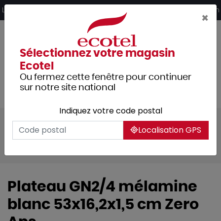
Panneau de gestion des cookies
Livraison offerte dès 249€ HT d’achat et retrait 2h en magasin
×
Sélectionnez votre magasin
Ecotel
Ou fermez cette fenêtre pour continuer
sur notre site national
Indiquez votre code postal
Tous les produits
Arts de la table
Localisation GPS
Plateaux
Plateaux self-service
Plateaux zero
Plateau GN2/4 mélamine
blanc 53x16,2x1,5 cm Zero