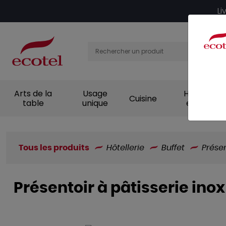
Panneau de gestion des cookies
Li
Arts de la
Usage
Hygiène et
Cuisine
table
unique
entretien
Tous les produits
Hôtellerie
Buffet
Présen
Présentoir à pâtisserie ino