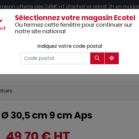
vraison offerte dès 249€ HT d’achat et retrait 2h en maga
Sélectionnez votre magasin Ecotel
Ou fermez cette fenêtre pour continuer sur
notre site national
Indiquez votre code postal
Vêtements
Hôtellerie
Mobilier
professionnels
toirs
x Ø 30,5 cm 9 cm Aps
49,70 € HT