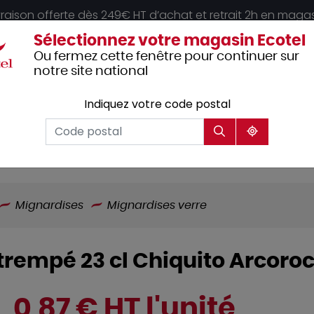
vraison offerte dès 249€ HT d’achat et retrait 2h en maga
Sélectionnez votre magasin Ecotel
Ou fermez cette fenêtre pour continuer sur
notre site national
Indiquez votre code postal
Vêtements
Hôtellerie
Mobilier
professionnels
Mignardises
Mignardises verre
trempé 23 cl Chiquito Arcoro
0,87 € HT l'unité