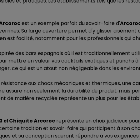
bles et pratiques. Les établissements tels que les restau
 Arcoroc
est un exemple parfait du savoir-faire d'
Arcoro
errines. Sa large ouverture permet d'y glisser aisément d
tien est facilité, notamment pour les professionnels qui 
inspirée des bars espagnols où il est traditionnellement uti
ur mettre en valeur vos cocktails exotiques et punchs à 
er, ce qui est un atout non négligeable dans les environ
 résistance aux chocs mécaniques et thermiques, une cara
re assure non seulement la durabilité du produit, mais pe
ment de matière recyclée représente un plus pour les étab
3 cl Chiquito Arcoroc
représente un choix judicieux pour 
ertaine tradition et savoir-faire qui participent à son ch
tiques et sa conception sauront répondre à vos exigences 