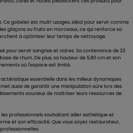
rants, cafés et hôtels plébiscitent ces produits pour
c
. Ce gobelet est multi-usages, idéal pour servir comme
es glaçons ou fruits en morceaux, ce qui renforce sa
cherchent à optimiser leur temps de nettoyage.
lisé pour servir sangrias et cidres. Sa contenance de 23
base de rhum. De plus, sa hauteur de 5,90 cm et son
nements où l'espace est limité.
ctéristique essentielle dans les milieux dynamiques
rmet aussi de garantir une manipulation sûre lors des
lissements soucieux de maîtriser leurs ressources de
les professionnels souhaitant allier esthétique et
arme et son efficacité. Que vous soyez restaurateur,
professionnelles.