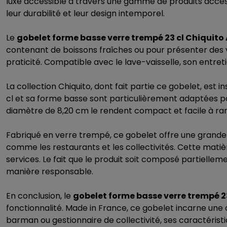
luxe accessible à travers une gamme de produits accessi
leur durabilité et leur design intemporel.
Le
gobelet forme basse verre trempé 23 cl Chiquito
contenant de boissons fraîches ou pour présenter des v
praticité. Compatible avec le lave-vaisselle, son entre
La collection Chiquito, dont fait partie ce gobelet, est 
cl et sa forme basse sont particulièrement adaptées po
diamètre de 8,20 cm le rendent compact et facile à rang
Fabriqué en verre trempé, ce gobelet offre une grande
comme les restaurants et les collectivités. Cette matiè
services. Le fait que le produit soit composé partielle
manière responsable.
En conclusion, le
gobelet forme basse verre trempé 2
fonctionnalité. Made in France, ce gobelet incarne une c
barman ou gestionnaire de collectivité, ses caractéris