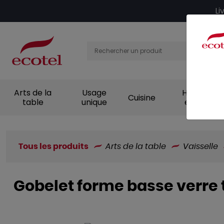
Panneau de gestion des cookies
Li
Arts de la
Usage
Hygiène et
Cuisine
table
unique
entretien
Tous les produits
Arts de la table
Vaisselle
Gobelet forme basse verre 