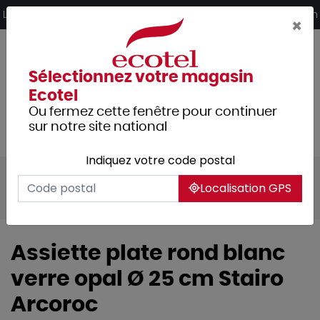
Panneau de gestion des cookies
Livraison offerte dès 249€ HT d’achat et retrait 2h en magasin
×
Sélectionnez votre magasin
Ecotel
Ou fermez cette fenêtre pour continuer
sur notre site national
Indiquez votre code postal
Tous les produits
Arts de la table
Localisation GPS
Vaisselle
Assiettes & services
Assiette plate rond blanc
verre opal Ø 25 cm Stairo
Arcoroc