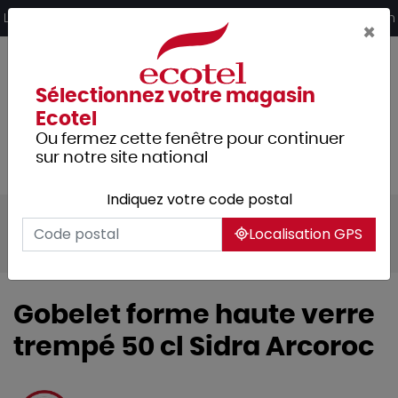
Panneau de gestion des cookies
Livraison offerte dès 249€ HT d’achat et retrait 2h en magasin
×
Sélectionnez votre magasin
Ecotel
Ou fermez cette fenêtre pour continuer
sur notre site national
Indiquez votre code postal
Tous les produits
Arts de la table
Localisation GPS
Verrerie
Gobelet forme haute verre
trempé 50 cl Sidra Arcoroc