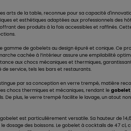
ts de la table, reconnue pour sa capacité d'innovation e
ques et esthétiques adaptées aux professionnels des hôte
offrant des produits à la fois accessibles et raffinés. Cet
ctions.
ne gamme de gobelets au design épuré et conique. Ce prof
te marche cachée à l’intérieur assure une empilabilité optim
stance aux chocs mécaniques et thermiques, garantissant a
de service, tels les bars et restaurants.
stingue par sa conception en verre trempé, matière recon
 les chocs thermiques et mécaniques, rendant le
gobelet
ls. De plus, le verre trempé facilite le lavage, un atout no
e gobelet est particulièrement versatile. Sa hauteur de 1
 le dosage des boissons. Le gobelet à cocktails de 47 cl,