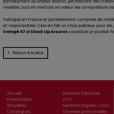
parfaitement au shaker Boston, permettant des transva
revisités, tout en mettant en valeur les compositions vi
Fabriqué en France et partiellement composé de matiè
et responsables. Cela en fait un choix judicieux pour les
trempé 47 cl Stack Up Arcoroc
constitue un produit fi
Retour à la liste
Accueil
Devenez franchisé
Présentation
CGV
Actualités
Mentions légales / CGU
Catalogues
Données personnelles