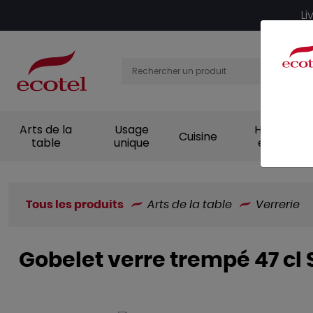
Panneau de gestion des cookies
Li
Arts de la
Usage
Hygiène et
Cuisine
table
unique
entretien
Tous les produits
Arts de la table
Verrerie
Gobelet verre trempé 47 cl