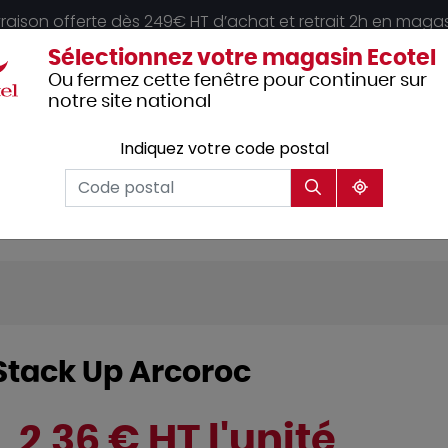
vraison offerte dès 249€ HT d’achat et retrait 2h en maga
Sélectionnez votre magasin Ecotel
Ou fermez cette fenêtre pour continuer sur
notre site national
Indiquez votre code postal
Vêtements
Hôtellerie
Mobilier
professionnels
 Stack Up Arcoroc
2,36 € HT l'unité