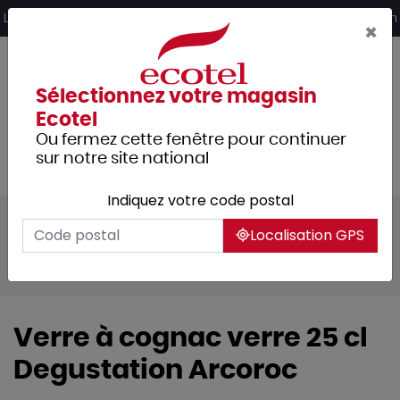
Panneau de gestion des cookies
Livraison offerte dès 249€ HT d’achat et retrait 2h en magasin
×
Sélectionnez votre magasin
Ecotel
Ou fermez cette fenêtre pour continuer
sur notre site national
Indiquez votre code postal
Tous les produits
Arts de la table
Localisation GPS
Verrerie
Alcool fort / bières
Dégustation
Verre à cognac verre 25 cl
Degustation Arcoroc