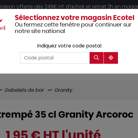
vraison offerte dès 249€ HT d’achat et retrait 2h en maga
Sélectionnez votre magasin Ecotel
Ou fermez cette fenêtre pour continuer sur
notre site national
Indiquez votre code postal
Vêtements
Hôtellerie
Mobilier
professionnels
Gobelets de bar
Granity
trempé 35 cl Granity Arcoroc
1,95 € HT l'unité