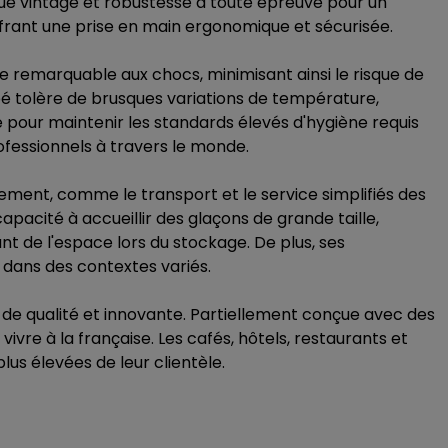
ue vintage et robustesse à toute épreuve pour un
offrant une prise en main ergonomique et sécurisée.
 remarquable aux chocs, minimisant ainsi le risque de
pé tolère de brusques variations de température,
le pour maintenir les standards élevés d'hygiène requis
ofessionnels à travers le monde.
ement, comme le transport et le service simplifiés des
pacité à accueillir des glaçons de grande taille,
t de l'espace lors du stockage. De plus, ses
s dans des contextes variés.
 de qualité et innovante. Partiellement conçue avec des
re à la française. Les cafés, hôtels, restaurants et
plus élevées de leur clientèle.