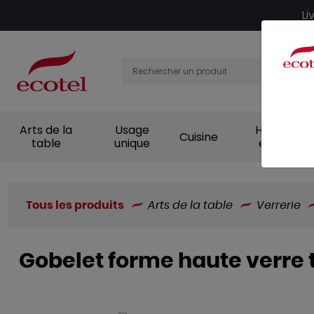
Panneau de gestion des cookies
Li
Arts de la
Usage
Hygiène et
Cuisine
table
unique
entretien
Tous les produits
Arts de la table
Verrerie
Gobelet forme haute verre 