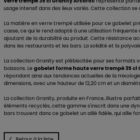
verre trempé 35 cl Granity Arcoroc
représente parfai
usage intensif dans des lieux variés. Cette collection s
La matière en verre trempé utilisée pour ce gobelet pr
casse, ce qui le rend adapté à une utilisation fréquen
ajoutant de la durabilité au produit. Cette résistance a
dans les restaurants et les bars. La solidité et la pol
La collection Granity est plébiscitée pour ses formats 
boissons. Le
gobelet forme haute verre trempé 35 cl
répondant ainsi aux tendances actuelles de la mixologi
dimensions, avec une hauteur de 12,20 cm et un diamètre 
La collection Granity, produite en France, illustre par
éléments recyclés, cette gamme s'inscrit dans une dynam
bars trouvent dans ce gobelet un allié fidèle, qui allie f
Retour à la liste