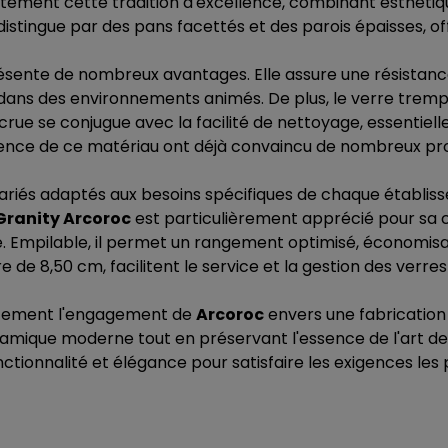
tement cette tradition d'excellence, combinant esthétiq
e distingue par des pans facettés et des parois épaisses, 
ésente de nombreux avantages. Elle assure une résistance
te dans des environnements animés. De plus, le verre trem
ccrue se conjugue avec la facilité de nettoyage, essentiel
yvalence de ce matériau ont déjà convaincu de nombreux pr
variés adaptés aux besoins spécifiques de chaque établiss
 Granity Arcoroc
est particulièrement apprécié pour sa ca
e. Empilable, il permet un rangement optimisé, économisan
de 8,50 cm, facilitent le service et la gestion des verre
faitement l'engagement de
Arcoroc
envers une fabrication
ique moderne tout en préservant l'essence de l'art de viv
onctionnalité et élégance pour satisfaire les exigences les 