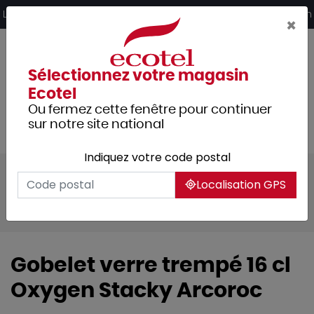
Panneau de gestion des cookies
Livraison offerte dès 249€ HT d’achat et retrait 2h en magasin
×
Sélectionnez votre magasin
Ecotel
Ou fermez cette fenêtre pour continuer
sur notre site national
Indiquez votre code postal
Tous les produits
Arts de la table
Localisation GPS
Verrerie
Gobelets de table
Stackyoxygen
Gobelet verre trempé 16 cl
Oxygen Stacky Arcoroc