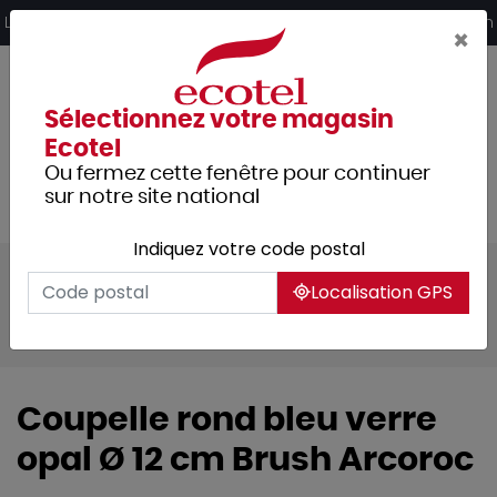
Panneau de gestion des cookies
Livraison offerte dès 249€ HT d’achat et retrait 2h en magasin
×
Sélectionnez votre magasin
Ecotel
Ou fermez cette fenêtre pour continuer
sur notre site national
Indiquez votre code postal
Tous les produits
Arts de la table
Localisation GPS
Vaisselle
Vaisselle culinaire
Ramequins & coupelles
Coupelle rond bleu verre
opal Ø 12 cm Brush Arcoroc