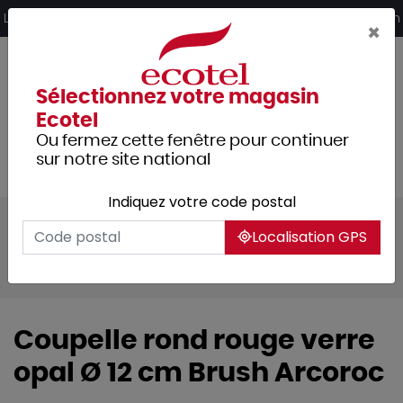
Panneau de gestion des cookies
Livraison offerte dès 249€ HT d’achat et retrait 2h en magasin
×
Sélectionnez votre magasin
Ecotel
Ou fermez cette fenêtre pour continuer
sur notre site national
Indiquez votre code postal
Tous les produits
Arts de la table
Localisation GPS
Vaisselle
Vaisselle culinaire
Ramequins & coupelles
Coupelle rond rouge verre
opal Ø 12 cm Brush Arcoroc