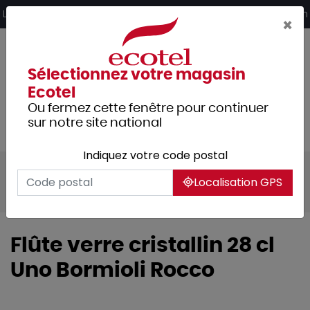
Panneau de gestion des cookies
Livraison offerte dès 249€ HT d’achat et retrait 2h en magasin
×
Sélectionnez votre magasin
Ecotel
Ou fermez cette fenêtre pour continuer
sur notre site national
Indiquez votre code postal
Tous les produits
Arts de la table
Localisation GPS
Verrerie
Flûte verre cristallin 28 cl
Uno Bormioli Rocco