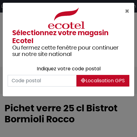
Panneau de gestion des cookies
Livraison offerte dès 249€ HT d’achat et retrait 2h en magasin
×
Sélectionnez votre magasin
Ecotel
Ou fermez cette fenêtre pour continuer
sur notre site national
Indiquez votre code postal
Tous les produits
Arts de la table
Localisation GPS
Verrerie
Carafes et pots
Pichets
Pichet verre 25 cl Bistrot
Bormioli Rocco