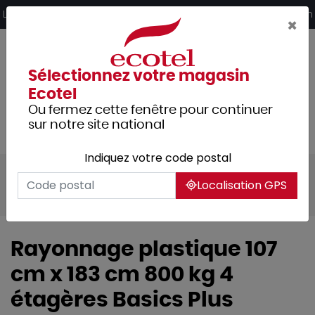
Panneau de gestion des cookies
Livraison offerte dès 249€ HT d’achat et retrait 2h en magasin
×
Sélectionnez votre magasin
Ecotel
Ou fermez cette fenêtre pour continuer
sur notre site national
Indiquez votre code postal
Tous les produits
Cuisine
Localisation GPS
Stockage et manutention
Rayonnage plastique 107
cm x 183 cm 800 kg 4
étagères Basics Plus