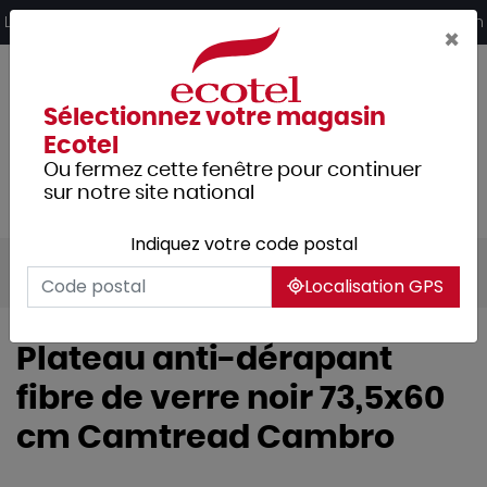
Panneau de gestion des cookies
Livraison offerte dès 249€ HT d’achat et retrait 2h en magasin
×
Sélectionnez votre magasin
Ecotel
Ou fermez cette fenêtre pour continuer
sur notre site national
Indiquez votre code postal
Tous les produits
Arts de la table
Bar
Localisation GPS
Plateau anti-dérapant
fibre de verre noir 73,5x60
cm Camtread Cambro