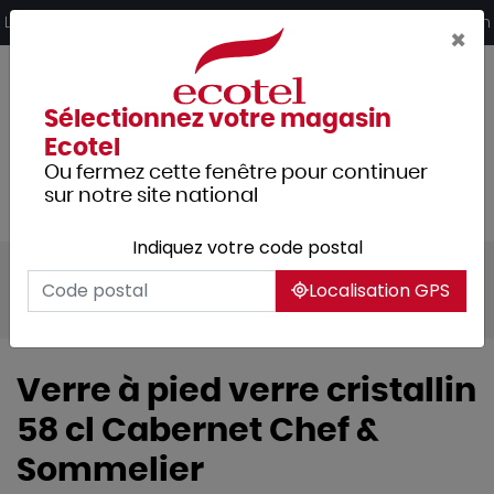
Panneau de gestion des cookies
Livraison offerte dès 249€ HT d’achat et retrait 2h en magasin
×
Sélectionnez votre magasin
Ecotel
Ou fermez cette fenêtre pour continuer
sur notre site national
Indiquez votre code postal
Tous les produits
Arts de la table
Localisation GPS
Verrerie
Verres à pied
Cabernet
Verre à pied verre cristallin
58 cl Cabernet Chef &
Sommelier