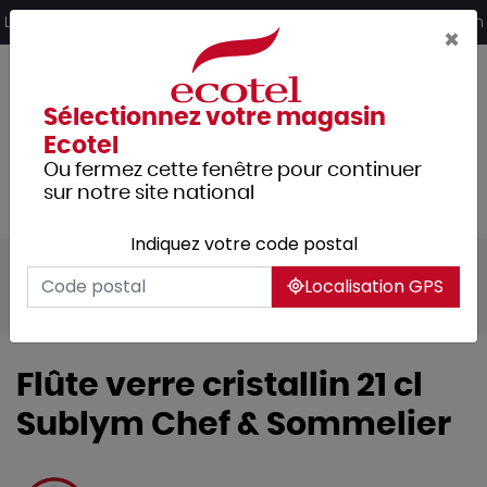
Panneau de gestion des cookies
Livraison offerte dès 249€ HT d’achat et retrait 2h en magasin
×
Sélectionnez votre magasin
Ecotel
Ou fermez cette fenêtre pour continuer
sur notre site national
Indiquez votre code postal
Tous les produits
Arts de la table
Localisation GPS
Verrerie
Flûte verre cristallin 21 cl
Sublym Chef & Sommelier