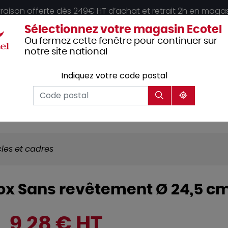
vraison offerte dès 249€ HT d’achat et retrait 2h en maga
Sélectionnez votre magasin Ecotel
Ou fermez cette fenêtre pour continuer sur
notre site national
Indiquez votre code postal
Vêtements
Hôtellerie
Mobilier
professionnels
les et cadres
inox Sans revêtement Ø 24,5 c
9,28 € HT