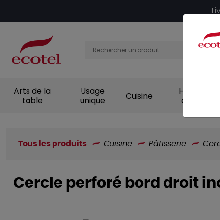
Panneau de gestion des cookies
Li
Arts de la
Usage
Hygiène et
Cuisine
table
unique
entretien
Tous les produits
Cuisine
Pâtisserie
Cerc
Cercle perforé bord droit 