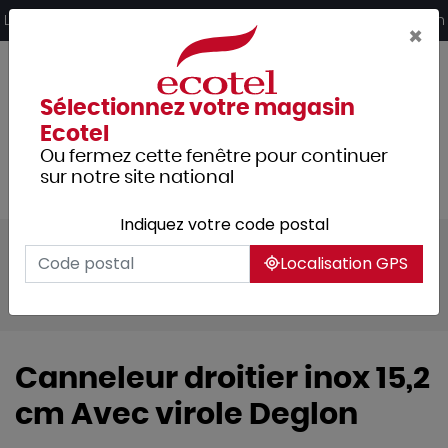
Panneau de gestion des cookies
Livraison offerte dès 249€ HT d’achat et retrait 2h en magasin
×
Sélectionnez votre magasin
Ecotel
Ou fermez cette fenêtre pour continuer
sur notre site national
Indiquez votre code postal
Tous les produits
Cuisine
Coutellerie
Localisation GPS
Coutellerie spécifique
Fruits & légumes
Canneleur droitier inox 15,2
cm Avec virole Deglon