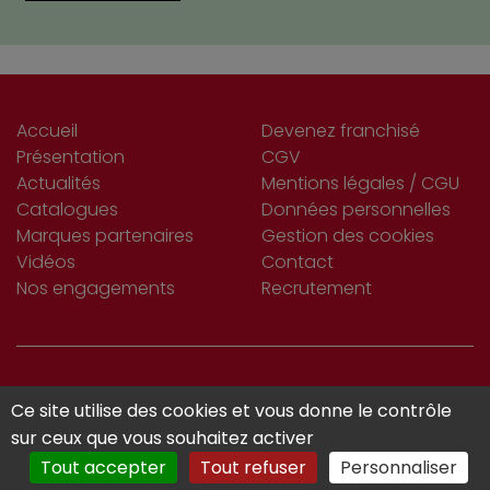
Accueil
Devenez franchisé
Présentation
CGV
Actualités
Mentions légales / CGU
Catalogues
Données personnelles
Marques partenaires
Gestion des cookies
Vidéos
Contact
Nos engagements
Recrutement
S’INSCRIRE
Ce site utilise des cookies et vous donne le contrôle
Je m'abonne
À LA NEWSLETTER
sur ceux que vous souhaitez activer
Tout accepter
Tout refuser
Personnaliser