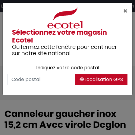
Panneau de gestion des cookies
Livraison offerte dès 249€ HT d’achat et retrait 2h en magasin
×
Sélectionnez votre magasin
Ecotel
Ou fermez cette fenêtre pour continuer
sur notre site national
Indiquez votre code postal
Tous les produits
Cuisine
Coutellerie
Localisation GPS
Coutellerie spécifique
Fruits & légumes
Canneleur gaucher inox
15,2 cm Avec virole Deglon