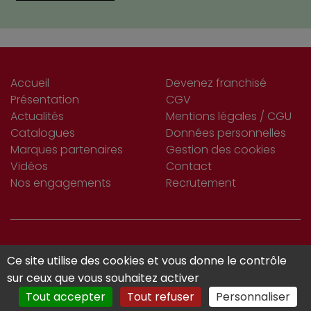
Accueil
Devenez franchisé
Présentation
CGV
Actualités
Mentions légales / CGU
Catalogues
Données personnelles
Marques partenaires
Gestion des cookies
Vidéos
Contact
Nos engagements
Recrutement
S’INSCRIRE
Ce site utilise des cookies et vous donne le contrôle
Je m'abonne
À LA NEWSLETTER
sur ceux que vous souhaitez activer
Tout accepter
Tout refuser
Personnaliser