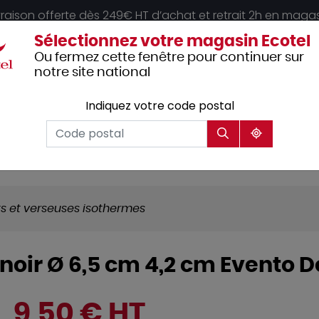
vraison offerte dès 249€ HT d’achat et retrait 2h en maga
Sélectionnez votre magasin Ecotel
Ou fermez cette fenêtre pour continuer sur
notre site national
Indiquez votre code postal
Vêtements
Hôtellerie
Mobilier
professionnels
ts et verseuses isothermes
 noir Ø 6,5 cm 4,2 cm Evento 
9,50 € HT