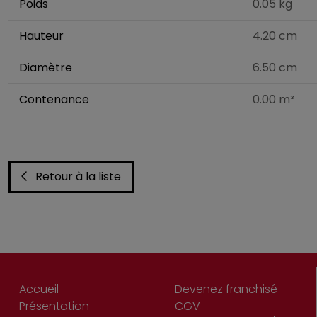
Poids
0.05 kg
Hauteur
4.20 cm
Diamètre
6.50 cm
Contenance
0.00 m³
Retour à la liste
Accueil
Devenez franchisé
Présentation
CGV