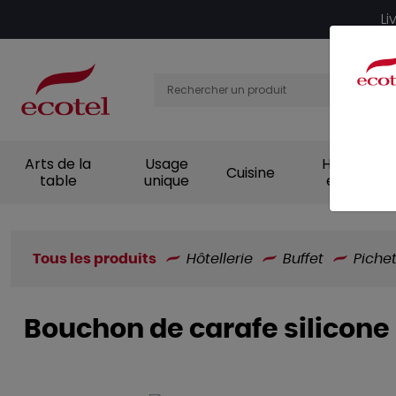
Panneau de gestion des cookies
Li
Arts de la
Usage
Hygiène et
Cuisine
table
unique
entretien
Tous les produits
Hôtellerie
Buffet
Piche
Bouchon de carafe silicone