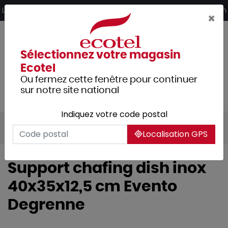
Panneau de gestion des cookies
Livraison offerte dès 249€ HT d’achat et retrait 2h en magasin
×
Sélectionnez votre magasin
Ecotel
Ou fermez cette fenêtre pour continuer
sur notre site national
Indiquez votre code postal
Tous les produits
Hôtellerie
Buffet
Localisation GPS
Support chafing dish inox
40x35x12,5 cm Evento
Degrenne