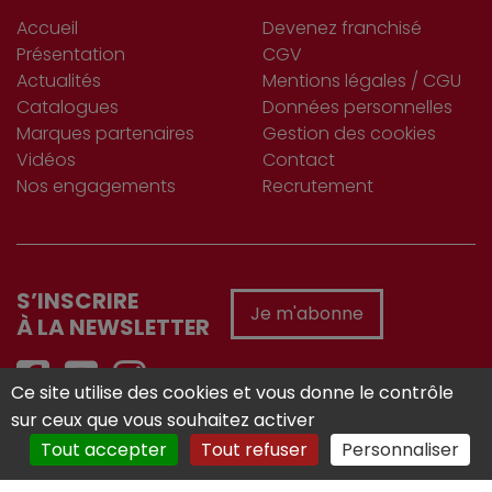
Accueil
Devenez franchisé
Présentation
CGV
Actualités
Mentions légales / CGU
Catalogues
Données personnelles
Marques partenaires
Gestion des cookies
Vidéos
Contact
Nos engagements
Recrutement
S’INSCRIRE
Je m'abonne
À LA NEWSLETTER
Ce site utilise des cookies et vous donne le contrôle
sur ceux que vous souhaitez activer
Réalisé avec :
Tout accepter
Tout refuser
Personnaliser