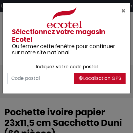
Panneau de gestion des cookies
Livraison offerte dès 249€ HT d’achat et retrait 2h en magasin
×
Sélectionnez votre magasin
Ecotel
Ou fermez cette fenêtre pour continuer
sur notre site national
Indiquez votre code postal
Tous les produits
Usage unique
Localisation GPS
Nappage
Pochettes serviette
Sacchetto
Pochette ivoire papier
23x11,5 cm Sacchetto Duni