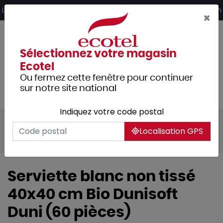
Panneau de gestion des cookies
Livraison offerte dès 249€ HT d’achat et retrait 2h en magasin
×
Sélectionnez votre magasin
Ecotel
Ou fermez cette fenêtre pour continuer
sur notre site national
Indiquez votre code postal
Tous les produits
Usage unique
Localisation GPS
Nappage
Serviettes
Serviette blanc non tissé
40x40 cm Bio Dunisoft
Duni (60 pièces)