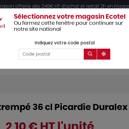
vraison offerte dès 249€ HT d’achat et retrait 2h en maga
Sélectionnez votre magasin Ecotel
Ou fermez cette fenêtre pour continuer sur
notre site national
Indiquez votre code postal
Vêtements
Hôtellerie
Mobilier
professionnels
trempé 36 cl Picardie Duralex
2,10 € HT l'unité