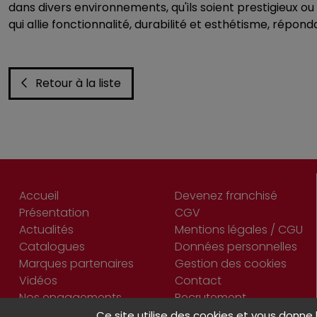
dans divers environnements, qu'ils soient prestigieux ou 
qui allie fonctionnalité, durabilité et esthétisme, répon
Retour à la liste
Accueil
Devenez franchisé
Présentation
CGV
Actualités
Mentions légales / CGU
Catalogues
Données personnelles
Marques partenaires
Gestion des cookies
Vidéos
Contact
Nos engagements
Recrutement
Ce site utilise des cookies et vous donne 