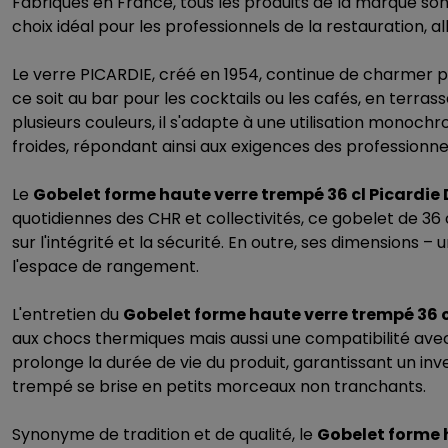
Fabriqués en France, tous les produits de la marque son
choix idéal pour les professionnels de la restauration, a
Le verre PICARDIE, créé en 1954, continue de charmer pa
ce soit au bar pour les cocktails ou les cafés, en terras
plusieurs couleurs, il s'adapte à une utilisation monoc
froides, répondant ainsi aux exigences des professionnel
Le
Gobelet forme haute verre trempé 36 cl Picardie
quotidiennes des CHR et collectivités, ce gobelet de 36 
sur l'intégrité et la sécurité. En outre, ses dimensions
l'espace de rangement.
L'entretien du
Gobelet forme haute verre trempé 36 c
aux chocs thermiques mais aussi une compatibilité avec l
prolonge la durée de vie du produit, garantissant un in
trempé se brise en petits morceaux non tranchants.
Synonyme de tradition et de qualité, le
Gobelet forme h