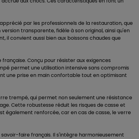
e accrue aux chocs. Ces caractéristiques en font un
apprécié par les professionnels de la restauration, que
version transparente, fidèle à son original, ainsi qu'en
t, il convient aussi bien aux boissons chaudes que
e française. Conçu pour résister aux exigences
trempé permet une utilisation intensive sans compromis
rent une prise en main confortable tout en optimisant
verre trempé, qui permet non seulement une résistance
yage. Cette robustesse réduit les risques de casse et
est également renforcée, car en cas de casse, le verre
savoir-faire français. Il s'intègre harmonieusement