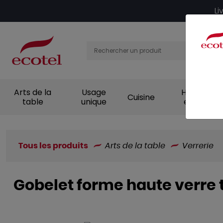
Panneau de gestion des cookies
Li
Arts de la
Usage
Hygiène et
Cuisine
table
unique
entretien
Tous les produits
Arts de la table
Verrerie
Gobelet forme haute verre 