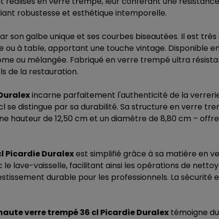
t réalisés en verre trempé, leur conférant une résistanc
lliant robustesse et esthétique intemporelle.
r son galbe unique et ses courbes biseautées. Il est très 
se ou à table, apportant une touche vintage. Disponible en 
hrome ou mélangée. Fabriqué en verre trempé ultra résistan
s de la restauration.
 Duralex
incarne parfaitement l'authenticité de la verreri
cl se distingue par sa durabilité. Sa structure en verre 
 – une hauteur de 12,50 cm et un diamètre de 8,80 cm – off
l Picardie Duralex
est simplifié grâce à sa matière en 
e lave-vaisselle, facilitant ainsi les opérations de netto
vestissement durable pour les professionnels. La sécurité 
aute verre trempé 36 cl Picardie Duralex
témoigne du 