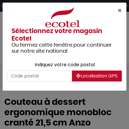
Panneau de gestion des cookies
Livraison offerte dès 249€ HT d’achat et retrait 2h en magasin
×
Sélectionnez votre magasin
Ecotel
Ou fermez cette fenêtre pour continuer
sur notre site national
Indiquez votre code postal
Tous les produits
Arts de la table
Localisation GPS
Couverts
Couverts de table
Anzo
Couteau à dessert
ergonomique monobloc
cranté 21,5 cm Anzo