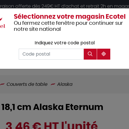
vraison offerte dès 249€ HT d’achat et retrait 2h en maga
Sélectionnez votre magasin Ecotel
Ou fermez cette fenêtre pour continuer sur
notre site national
Indiquez votre code postal
Vêtements
Hôtellerie
Mobilier
professionnels
Couverts de table
Alaska
0 18,1 cm Alaska Eternum
3,46 € HT l'unité