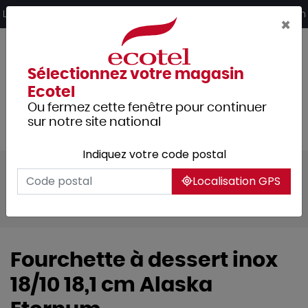
Panneau de gestion des cookies
Livraison offerte dès 249€ HT d’achat et retrait 2h en magasin
×
Sélectionnez votre magasin
Ecotel
Ou fermez cette fenêtre pour continuer
sur notre site national
Indiquez votre code postal
Tous les produits
Arts de la table
Localisation GPS
Couverts
Couverts de table
Alaska
Fourchette à dessert inox
18/10 18,1 cm Alaska