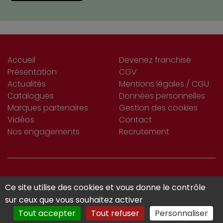
Accueil
Devenez franchisé
Présentation
CGV
Actualités
Mentions légales / CGU
Catalogues
Données personnelles
Marques partenaires
Gestion des cookies
Vidéos
Contact
Nos engagements
Recrutement
S’INSCRIRE
Ce site utilise des cookies et vous donne le contrôle
Je m'abonne
À LA NEWSLETTER
sur ceux que vous souhaitez activer
Tout accepter
Tout refuser
Personnaliser