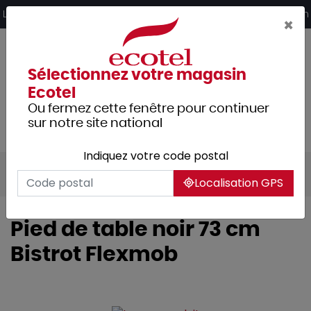
Panneau de gestion des cookies
Livraison offerte dès 249€ HT d’achat et retrait 2h en magasin
×
Sélectionnez votre magasin
Ecotel
Ou fermez cette fenêtre pour continuer
sur notre site national
Indiquez votre code postal
Tous les produits
Mobilier
Localisation GPS
Pied de table noir 73 cm
Bistrot Flexmob