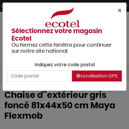
Panneau de gestion des cookies
Livraison offerte dès 249€ HT d’achat et retrait 2h en magasin
×
Sélectionnez votre magasin
Ecotel
Ou fermez cette fenêtre pour continuer
sur notre site national
Indiquez votre code postal
Tous les produits
Mobilier
Localisation GPS
Chaise d''extérieur gris
foncé 81x44x50 cm Maya
Flexmob