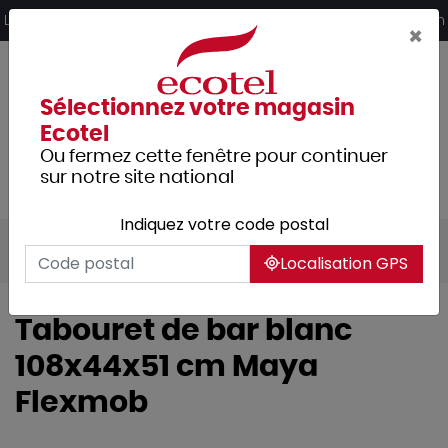
Panneau de gestion des cookies
Livraison offerte dès 249€ HT d’achat et retrait 2h en magasin
×
Sélectionnez votre magasin
Ecotel
Ou fermez cette fenêtre pour continuer
sur notre site national
Indiquez votre code postal
Tous les produits
Mobilier
Localisation GPS
Tabouret de bar blanc
108x44x51 cm Maya
Flexmob