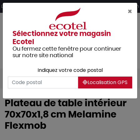
Panneau de gestion des cookies
Livraison offerte dès 249€ HT d’achat et retrait 2h en magasin
×
Sélectionnez votre magasin
Ecotel
Ou fermez cette fenêtre pour continuer
sur notre site national
Indiquez votre code postal
Tous les produits
Mobilier
Localisation GPS
Plateau de table intérieur
70x70x1,8 cm Melamine
Flexmob